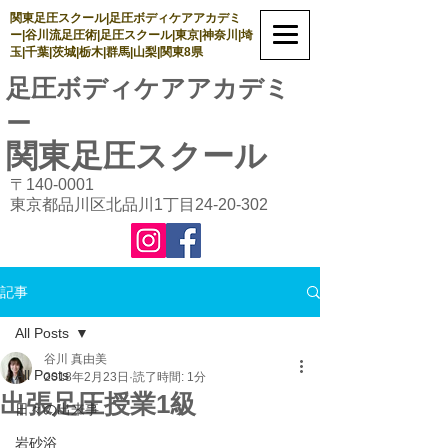
関東足圧スクール|足圧ボディケアアカデミ
ー|谷川流足圧術|足圧スクール|東京|神奈川|埼
玉|千葉|茨城|栃木|群馬|山梨|関東8県
足圧ボディケアアカデミ
ー
関東足圧
スクール
〒140-0001
東京都品川区北品川1丁目24-20-302
記事
All Posts
谷川 真由美
All Posts
2018年2月23日
読了時間: 1分
出張足圧授業1級
日々の出来事
岩砂浴