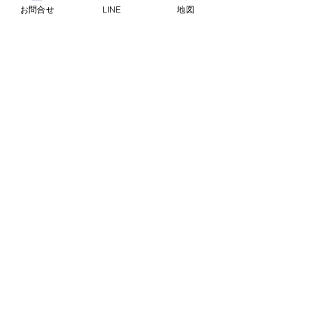
お問合せ
LINE
地図
コメント
河口湖での足圧
コメントを追加…
品川での足圧スクール