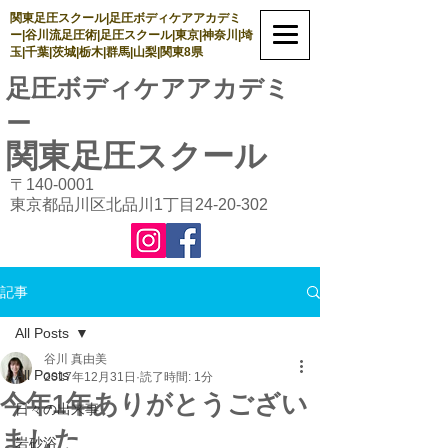
関東足圧スクール|足圧ボディケアアカデミ
ー|谷川流足圧術|足圧スクール|東京|神奈川|埼
玉|千葉|茨城|栃木|群馬|山梨|関東8県
足圧ボディケアアカデミ
ー
関東足圧
スクール
〒140-0001
東京都品川区北品川1丁目24-20-302
記事
All Posts
谷川 真由美
All Posts
2017年12月31日
読了時間: 1分
今年1年ありがとうござい
日々の出来事
ました
岩砂浴