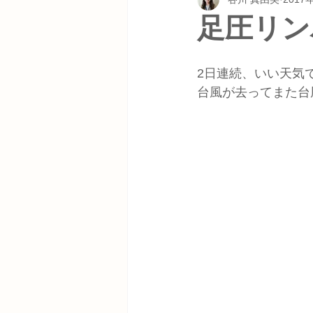
足圧リン
2日連続、いい天気
台風が去ってまた台