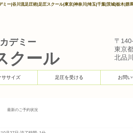
ー|谷川流足圧術|足圧スクール|東京|神奈川|埼玉|千葉|茨城|栃木|群馬
カデミー
〒140-
東京
スクール
北品川1
クササイズ
足圧を受ける
お問い
最新のご予約状況
年10月27日
読了時間: 1分