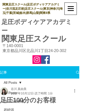
関東足圧スクール|足圧ボディケアアカデミ
ー|谷川流足圧術|足圧スクール|東京|神奈川|埼
玉|千葉|茨城|栃木|群馬|山梨|関東8県
足圧ボディケアアカデミ
ー
関東足圧
スクール
〒140-0001
東京都品川区北品川1丁目24-20-302
記事
All Posts
谷川 真由美
All Posts
2017年10月12日
読了時間: 1分
足圧100分のお客様
日々の出来事
岩砂浴