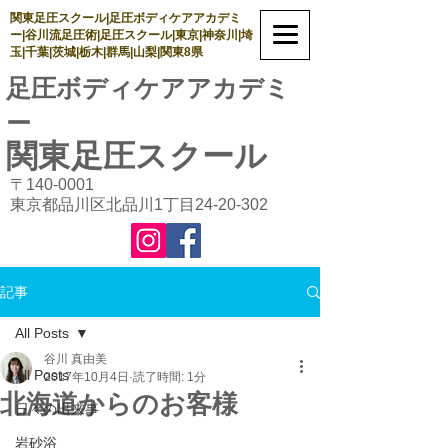
関東足圧スクール|足圧ボディケアアカデミ
ー|谷川流足圧術|足圧スクール|東京|神奈川|埼
玉|千葉|茨城|栃木|群馬|山梨|関東8県
足圧ボディケアアカデミ
ー
関東足圧
スクール
〒140-0001
東京都品川区北品川1丁目24-20-302
記事
All Posts
谷川 真由美
All Posts
2017年10月4日
読了時間: 1分
北海道からのお客様
日々の出来事
岩砂浴