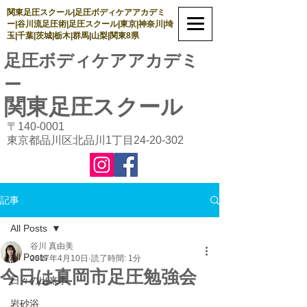
関東足圧スクール|足圧ボディケアアカデミ
ー|谷川流足圧術|足圧スクール|東京|神奈川|埼
玉|千葉|茨城|栃木|群馬|山梨|関東8県
足圧ボディケアアカデミ
ー
関東足圧
スクール
〒140-0001
東京都品川区北品川1丁目24-20-302
記事
All Posts
谷川 真由美
All Posts
2017年4月10日
読了時間: 1分
今日は真岡市足圧勉強会
日々の出来事
岩砂浴