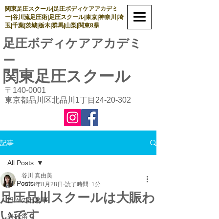
関東足圧スクール|足圧ボディケアアカデミ
ー|谷川流足圧術|足圧スクール|東京|神奈川|埼
玉|千葉|茨城|栃木|群馬|山梨|関東8県
足圧ボディケアアカデミ
ー
関東足圧
スクール
〒140-0001
東京都品川区北品川1丁目24-20-302
記事
All Posts
谷川 真由美
All Posts
2023年8月28日
読了時間: 1分
足圧品川スクールは大賑わ
日々の出来事
いです
岩砂浴