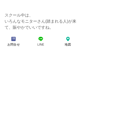
スクール中は、
いろんなモニターさん(踏まれる人)が来
て、賑やかでいいですね。
1人1人の体は違うから、
お問合せ
LINE
地図
いい勉強にもなります。
足圧品川スクール‼️
踏まれる方(モニターさん)募集してま
す！
踏まれてみたい方、ご連絡ください☺️