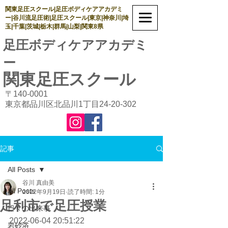
関東足圧スクール|足圧ボディケアアカデミ
ー|谷川流足圧術|足圧スクール|東京|神奈川|埼
玉|千葉|茨城|栃木|群馬|山梨|関東8県
足圧ボディケアアカデミ
ー
関東足圧
スクール
〒140-0001
東京都品川区北品川1丁目24-20-302
記事
All Posts
谷川 真由美
All Posts
2022年9月19日
読了時間: 1分
足利市で足圧授業
日々の出来事
2022-06-04 20:51:22
岩砂浴