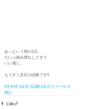
あっという間の1日。
だいぶ踏み慣れしてきて
いい感じ。
もうすぐ足圧の試験です‼️
#足利市
#足圧
#試験
#足圧スクール
#
踏む