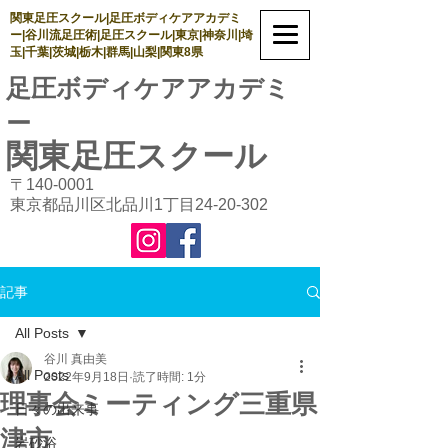
関東足圧スクール|足圧ボディケアアカデミ
ー|谷川流足圧術|足圧スクール|東京|神奈川|埼
玉|千葉|茨城|栃木|群馬|山梨|関東8県
足圧ボディケアアカデミ
ー
関東足圧
スクール
〒140-0001
東京都品川区北品川1丁目24-20-302
記事
All Posts
谷川 真由美
All Posts
2022年9月18日
読了時間: 1分
理事会ミーティング三重県
日々の出来事
津市
岩砂浴