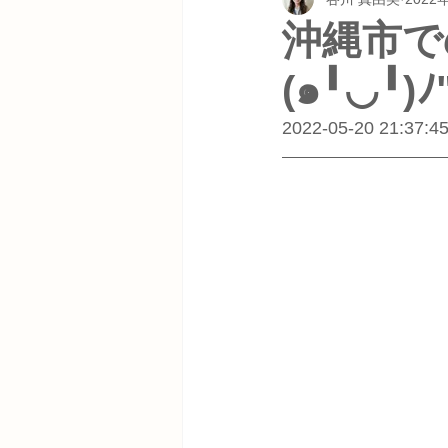
沖縄市で
(๑╹◡╹)ﾉ
2022-05-20 21:37:4