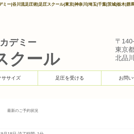
ー|谷川流足圧術|足圧スクール|東京|神奈川|埼玉|千葉|茨城|栃木|群馬
カデミー
〒140-
東京
スクール
北品川1
クササイズ
足圧を受ける
お問い
最新のご予約状況
年9月18日
読了時間: 1分