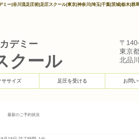
ー|谷川流足圧術|足圧スクール|東京|神奈川|埼玉|千葉|茨城|栃木|群馬
カデミー
〒140-
東京
スクール
北品川1
クササイズ
足圧を受ける
お問い
最新のご予約状況
年9月18日
読了時間: 1分