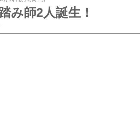
踏み師2人誕生！
5