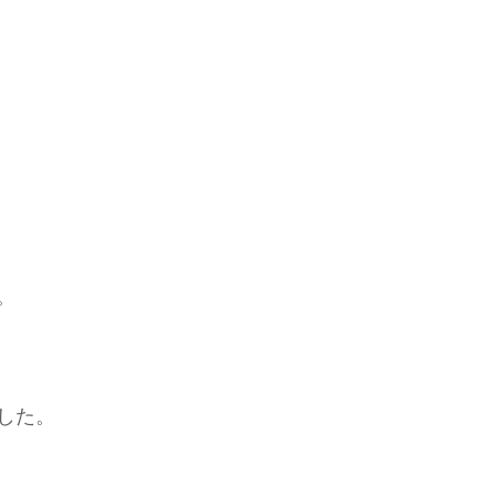
。
した。