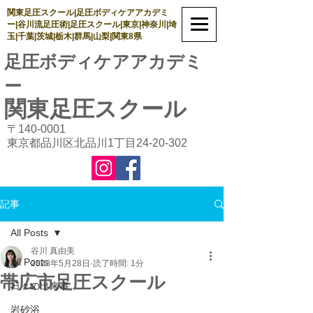
関東足圧スクール|足圧ボディケアアカデミ
ー|谷川流足圧術|足圧スクール|東京|神奈川|埼
玉|千葉|茨城|栃木|群馬|山梨|関東8県
足圧ボディケアアカデミ
ー
関東足圧
スクール
〒140-0001
東京都品川区北品川1丁目24-20-302
記事
All Posts
谷川 真由美
All Posts
2023年5月28日
読了時間: 1分
帯広市足圧スクール
日々の出来事
岩砂浴