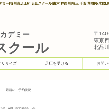
ー|谷川流足圧術|足圧スクール|東京|神奈川|埼玉|千葉|茨城|栃木|群馬
カデミー
〒140-
東京
スクール
北品川1
クササイズ
足圧を受ける
お問い
最新のご予約状況
年9月19日
読了時間: 1分