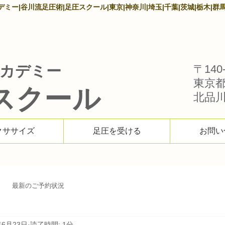
ー|谷川流足圧術|足圧スクール|東京|神奈川|埼玉|千葉|茨城|栃木|群馬
カデミー
〒140-
東京
スクール
北品川1
クササイズ
足圧を受ける
お問い
最新のご予約状況
年6月23日
読了時間: 1分