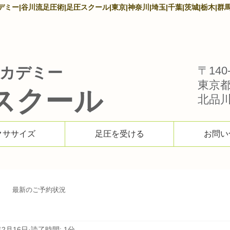
ー|谷川流足圧術|足圧スクール|東京|神奈川|埼玉|千葉|茨城|栃木|群馬
カデミー
〒140-
東京
スクール
北品川1
クササイズ
足圧を受ける
お問い
最新のご予約状況
年2月16日
読了時間: 1分