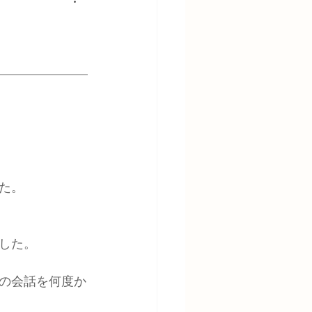
た。
した。
での会話を何度か