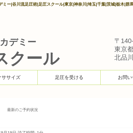
ー|谷川流足圧術|足圧スクール|東京|神奈川|埼玉|千葉|茨城|栃木|群馬
カデミー
〒140-
東京
スクール
北品川1
クササイズ
足圧を受ける
お問い
最新のご予約状況
年9月19日
読了時間: 1分